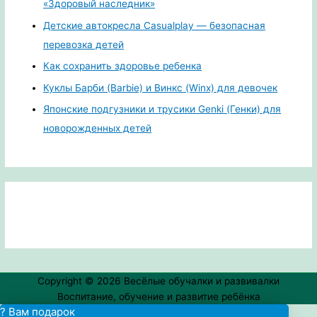
«Здоровый наследник»
Детские автокресла Casualplay — безопасная
перевозка детей
Как сохранить здоровье ребенка
Куклы Барби (Barbie) и Винкс (Winx) для девочек
Японские подгузники и трусики Genki (Генки) для
новорожденных детей
Copyright © 2026
Весёлые обучалки и развивалки
Воспитание, обучение и развитие ребёнка
? Вам подарок