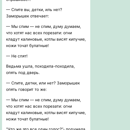
— Спите вы, детки, иль нет?
Заморышек отвечает:
— Мы спим — не спим, думу думаем,
что хотят нас всех порезати: огни
кладут калиновые, котлы висят кипучие,
ножи точат булатные!
— Не спят!
Ведьма ушла, походила-походила,
опять под дверь.
— Спите, детки, или нет? Заморышек
опять говорит то же:
— Мы спим — не спим, думу думаем,
что хотят нас всех порезати: огни
кладут калиновые, котлы висят кипучие,
ножи точат булатные!
“Что же это все один голос?”- подумала