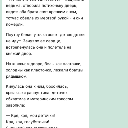
ведьма, отворила потихоньку дверь,
видит: оба брата спят крепким сном,
тотчас обвела их мертвой рукой - и они
померли.
Поутру белая уточка зовет деток: детки
не идут. Зачуяло ее сердце,
встрепенулась она и полетела на
княжий двор.
На княжьем дворе, белы как платочки,
холодны как пласточки, лежали братцы
рядышком.
Кинулась она к ним, бросилась,
крылышки распустила, деточек
обхватила и материнским голосом
завопила:
— Кря, кря, мои деточки!
Кря, кря, голубяточки!
Я нуждой вас выхаживала,