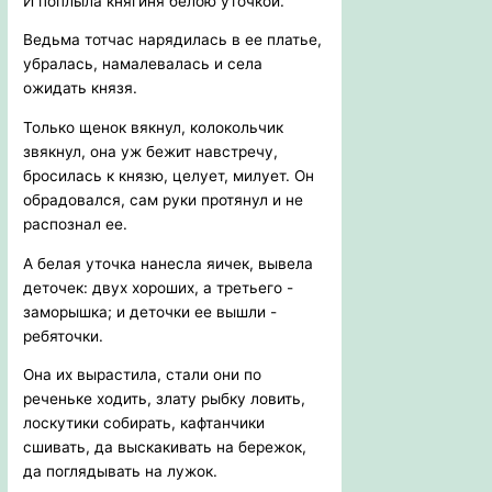
И поплыла княгиня белою уточкой.
Ведьма тотчас нарядилась в ее платье,
убралась, намалевалась и села
ожидать князя.
Только щенок вякнул, колокольчик
звякнул, она уж бежит навстречу,
бросилась к князю, целует, милует. Он
обрадовался, сам руки протянул и не
распознал ее.
А белая уточка нанесла яичек, вывела
деточек: двух хороших, а третьего -
заморышка; и деточки ее вышли -
ребяточки.
Она их вырастила, стали они по
реченьке ходить, злату рыбку ловить,
лоскутики собирать, кафтанчики
сшивать, да выскакивать на бережок,
да поглядывать на лужок.