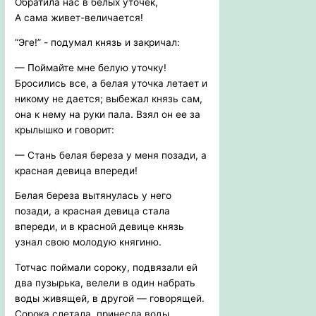
Обратила нас в белых уточек,
А сама живет-величается!
“Эге!” - подумал князь и закричал:
— Поймайте мне белую уточку!
Бросились все, а белая уточка летает и
никому не дается; выбежал князь сам,
она к нему на руки пала. Взял он ее за
крылышко и говорит:
— Стань белая береза у меня позади, а
красная девица впереди!
Белая береза вытянулась у него
позади, а красная девица стала
впереди, и в красной девице князь
узнал свою молодую княгиню.
Тотчас поймали сороку, подвязали ей
два пузырька, велели в один набрать
воды живящей, в другой — говорящей.
Сорока слетала, принесла воды.