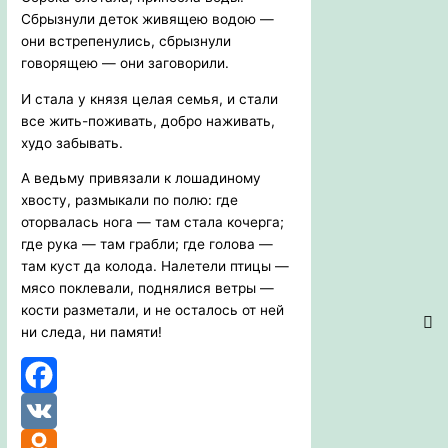
Сбрызнули деток живящею водою —
они встрепенулись, сбрызнули
говорящею — они заговорили.
И стала у князя целая семья, и стали
все жить-поживать, добро наживать,
худо забывать.
А ведьму привязали к лошадиному
хвосту, размыкали по полю: где
оторвалась нога — там стала кочерга;
где рука — там грабли; где голова —
там куст да колода. Налетели птицы —
мясо поклевали, поднялися ветры —
кости разметали, и не осталось от ней
ни следа, ни памяти!
Facebook
VK