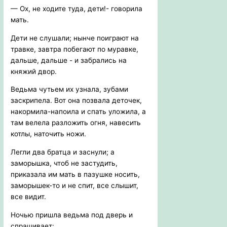
— Ох, не ходите туда, дети!- говорила
мать.
Дети не слушали; нынче поиграют на
травке, завтра побегают по муравке,
дальше, дальше - и забрались на
княжий двор.
Ведьма чутьем их узнала, зубами
заскрипела. Вот она позвала деточек,
накормила-напоила и спать уложила, а
там велела разложить огня, навесить
котлы, наточить ножи.
Легли два братца и заснули; а
заморышка, чтоб не застудить,
приказала им мать в пазушке носить,
заморышек-то и не спит, все слышит,
все видит.
Ночью пришла ведьма под дверь и
спрашивает: