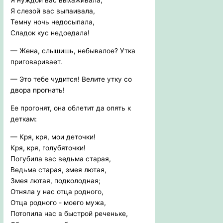
Я слезой вас выпаивала,
Темну ночь недосыпала,
Сладок кус недоедала!
— Жена, слышишь, небывалое? Утка
приговаривает.
— Это тебе чудится! Велите утку со
двора прогнать!
Ее прогонят, она облетит да опять к
деткам:
— Кря, кря, мои деточки!
Кря, кря, голубяточки!
Погубила вас ведьма старая,
Ведьма старая, змея лютая,
Змея лютая, подколодная;
Отняла у нас отца родного,
Отца родного - моего мужа,
Потопила нас в быстрой реченьке,