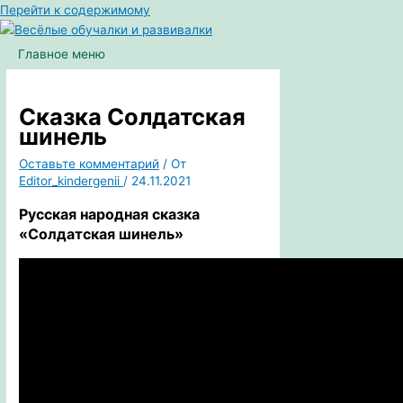
Перейти к содержимому
Главное меню
Сказка Солдатская
шинель
Оставьте комментарий
/ От
Editor_kindergenii
/
24.11.2021
Русская народная
сказка
«Солдатская шинель»