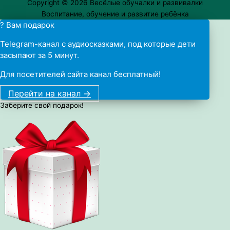
Copyright © 2026
Весёлые обучалки и развивалки
Воспитание, обучение и развитие ребёнка
? Вам подарок
Telegram-канал с аудиосказками, под которые дети
засыпают за 5 минут.
Для посетителей сайта канал бесплатный!
Перейти на канал ->
Заберите свой подарок!