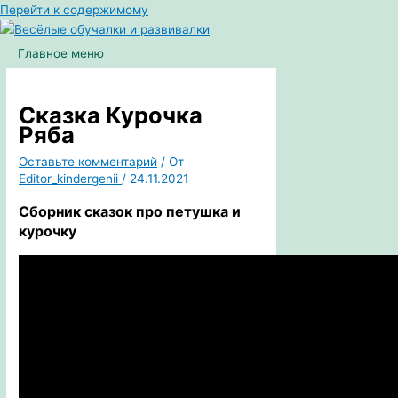
Перейти к содержимому
Главное меню
Сказка Курочка
Ряба
Оставьте комментарий
/ От
Editor_kindergenii
/
24.11.2021
Сборник сказок про петушка и
курочку