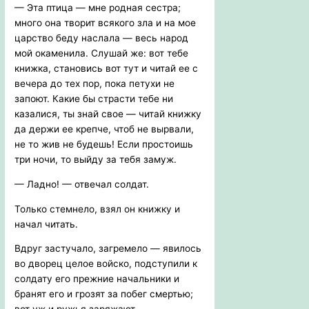
— Эта птица — мне родная сестра;
много она творит всякого зла и на мое
царство беду наслала — весь народ
мой окаменила. Слушай же: вот тебе
книжка, становись вот тут и читай ее с
вечера до тех пор, пока петухи не
запоют. Какие бы страсти тебе ни
казалися, ты знай свое — читай книжку
да держи ее крепче, чтоб не вырвали,
не то жив не будешь! Если простоишь
три ночи, то выйду за тебя замуж.
— Ладно! — отвечал солдат.
Только стемнело, взял он книжку и
начал читать.
Вдруг застучало, загремело — явилось
во дворец целое войско, подступили к
солдату его прежние начальники и
бранят его и грозят за побег смертью;