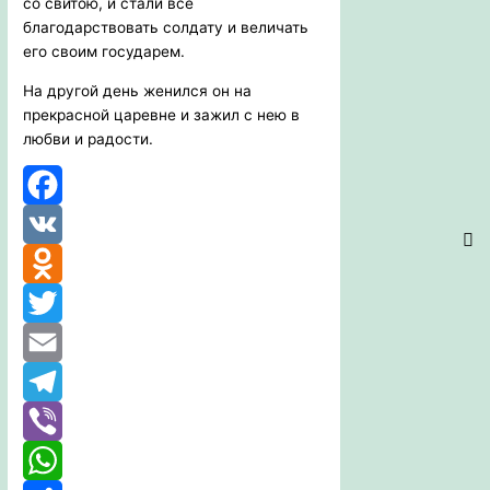
со свитою, и стали все
благодарствовать солдату и величать
его своим государем.
На другой день женился он на
прекрасной царевне и зажил с нею в
любви и радости.
Facebook
VK
Odnoklassniki
Twitter
Email
Telegram
Viber