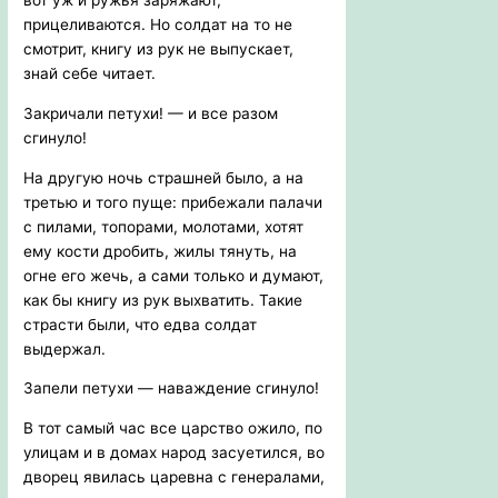
вот уж и ружья заряжают,
прицеливаются. Но солдат на то не
смотрит, книгу из рук не выпускает,
знай себе читает.
Закричали петухи! — и все разом
сгинуло!
На другую ночь страшней было, а на
третью и того пуще: прибежали палачи
с пилами, топорами, молотами, хотят
ему кости дробить, жилы тянуть, на
огне его жечь, а сами только и думают,
как бы книгу из рук выхватить. Такие
страсти были, что едва солдат
выдержал.
Запели петухи — наваждение сгинуло!
В тот самый час все царство ожило, по
улицам и в домах народ засуетился, во
дворец явилась царевна с генералами,