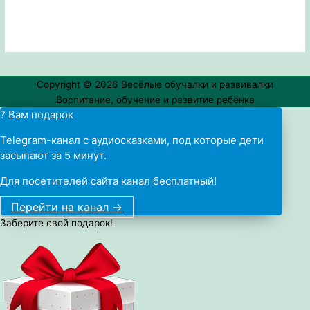
Copyright © 2026
Весёлые обучалки и развивалки
Воспитание, обучение и развитие ребёнка
? Вам подарок
Telegram-канал с аудиосказками, под которые дети
засыпают за 5 минут.
Для посетителей сайта канал бесплатный!
Перейти на канал ->
Заберите свой подарок!