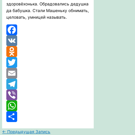
здоровёхонька. Обрадовались дедушка
да бабушка. Стали Машеньку обнимать,
целовать, умницей называть.
Facebook
VK
Odnoklassniki
Twitter
Email
Telegram
Viber
WhatsApp
Отправить
←
Предыдущая Запись