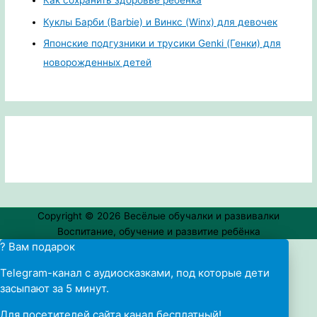
Как сохранить здоровье ребенка
Куклы Барби (Barbie) и Винкс (Winx) для девочек
Японские подгузники и трусики Genki (Генки) для
новорожденных детей
Copyright © 2026
Весёлые обучалки и развивалки
Воспитание, обучение и развитие ребёнка
? Вам подарок
Telegram-канал с аудиосказками, под которые дети
засыпают за 5 минут.
Для посетителей сайта канал бесплатный!