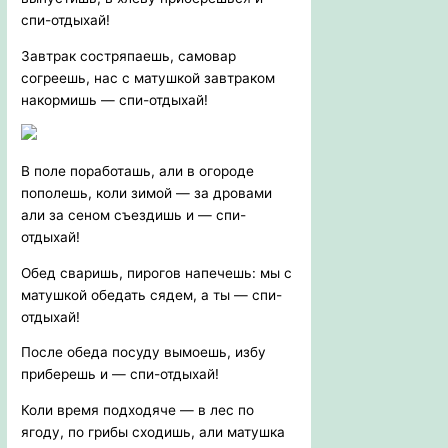
спи-отдыхай!
Завтрак состряпаешь, самовар
согреешь, нас с матушкой завтраком
накормишь — спи-отдыхай!
В поле поработашь, али в огороде
пополешь, коли зимой — за дровами
али за сеном съездишь и — спи-
отдыхай!
Обед сваришь, пирогов напечешь: мы с
матушкой обедать сядем, а ты — спи-
отдыхай!
После обеда посуду вымоешь, избу
приберешь и — спи-отдыхай!
Коли время подходяче — в лес по
ягоду, по грибы сходишь, али матушка