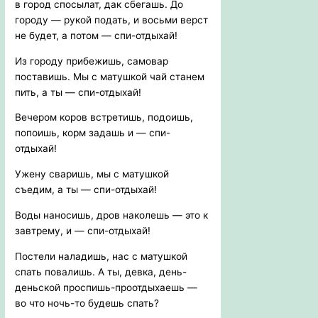
в город спосылат, дак сбегашь. До
городу — рукой подать, и восьми верст
не будет, а потом — спи-отдыхай!
Из городу прибежишь, самовар
поставишь. Мы с матушкой чай станем
пить, а ты — спи-отдыхай!
Вечером коров встретишь, подоишь,
попоишь, корм задашь и — спи-
отдыхай!
Ужену сваришь, мы с матушкой
съедим, а ты — спи-отдыхай!
Воды наносишь, дров наколешь — это к
завтрему, и — спи-отдыхай!
Постели наладишь, нас с матушкой
спать повалишь. А ты, девка, день-
деньской проспишь-проотдыхаешь —
во что ночь-то будешь спать?