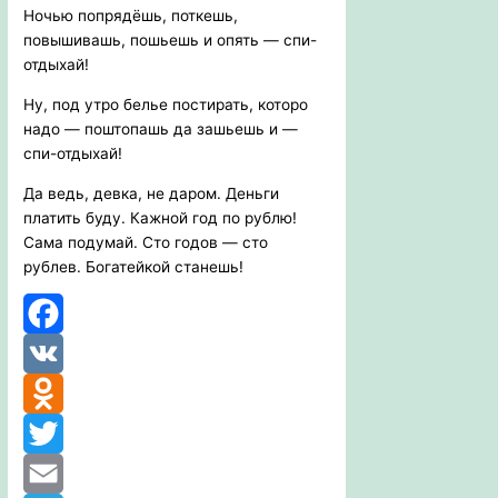
Ночью попрядёшь, поткешь,
повышивашь, пошьешь и опять — спи-
отдыхай!
Ну, под утро белье постирать, которо
надо — поштопашь да зашьешь и —
спи-отдыхай!
Да ведь, девка, не даром. Деньги
платить буду. Кажной год по рублю!
Сама подумай. Сто годов — сто
рублев. Богатейкой станешь!
Facebook
VK
Odnoklassniki
Twitter