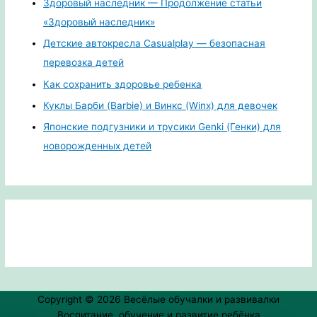
Здоровый наследник — Продолжение статьи
«Здоровый наследник»
Детские автокресла Casualplay — безопасная
перевозка детей
Как сохранить здоровье ребенка
Куклы Барби (Barbie) и Винкс (Winx) для девочек
Японские подгузники и трусики Genki (Генки) для
новорожденных детей
Copyright © 2026
Весёлые обучалки и развивалки
Воспитание, обучение и развитие ребёнка