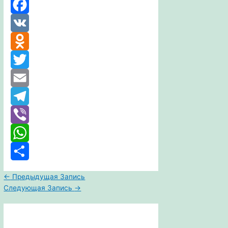
Facebook
VK
Odnoklassniki
Twitter
Email
Telegram
Viber
WhatsApp
Отправить
←
Предыдущая Запись
Следующая Запись
→