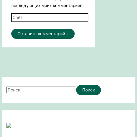
последующих моих комментариев.
Сайт
П
о
и
с
к
: