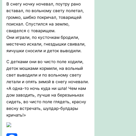
В снегу ночку ночевал, поутру рано
вставал, по вольному свету полетал,
громко, шибко покричал, товарищей
поискал. Спустился на землю,
свиделся с товарищем.
Они играли, по кусточкам бродили,
местечко искали, гнездышки свивали,
яичушки сносили и деток выводили.
С детками они во чисто поле ходили,
деток мошками кормили, на вольный
свет выводили и по вольному свету
летали и опять зимой в снегу ночевали.
«А одна-то ночь куда ни шла! Чем нам
дом заводить, лучше на березыньках
сидеть, во чисто поле глядеть, красну
весну встречать, шулдар-булдары
кричать!»