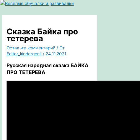
Перейти
к
Главное
содержимому
меню
Сказка Байка про
тетерева
Оставьте комментарий
/ От
Editor_kindergenii
/
24.11.2021
Русская народная
сказка БАЙКА
ПРО ТЕТЕРЕВА