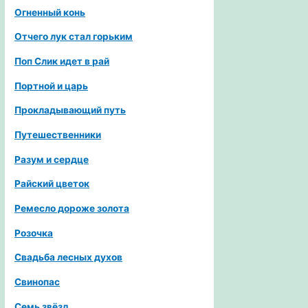
Огненный конь
Отчего лук стал горьким
Поп Слик идет в рай
Портной и царь
Прокладывающий путь
Путешественники
Разум и сердце
Райский цветок
Ремесло дороже золота
Розочка
Свадьба лесных духов
Свинопас
Семь звёзд