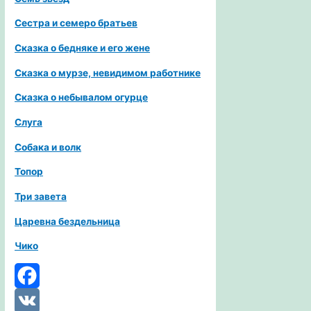
Сестра и семеро братьев
Сказка о бедняке и его жене
Сказка о мурзе, невидимом работнике
Сказка о небывалом огурце
Слуга
Собака и волк
Топор
Три завета
Царевна бездельница
Чико
Facebook