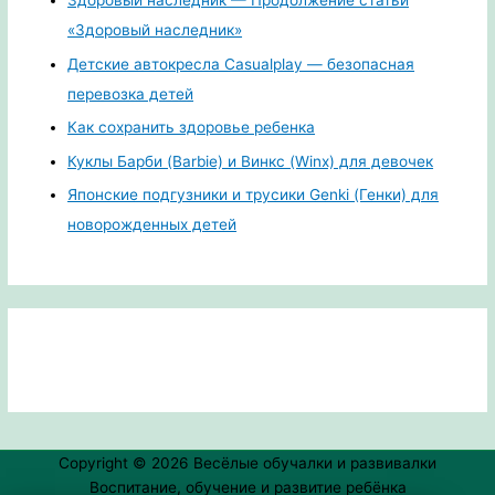
Здоровый наследник — Продолжение статьи
«Здоровый наследник»
Детские автокресла Casualplay — безопасная
перевозка детей
Как сохранить здоровье ребенка
Куклы Барби (Barbie) и Винкс (Winx) для девочек
Японские подгузники и трусики Genki (Генки) для
новорожденных детей
Copyright © 2026
Весёлые обучалки и развивалки
Воспитание, обучение и развитие ребёнка