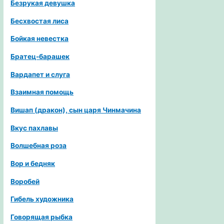
Безрукая девушка
Бесхвостая лиса
Бойкая невестка
Братец-барашек
Вардапет и слуга
Взаимная помощь
Вишап (дракон), сын царя Чинмачина
Вкус пахлавы
Волшебная роза
Вор и бедняк
Воробей
Гибель художника
Говорящая рыбка