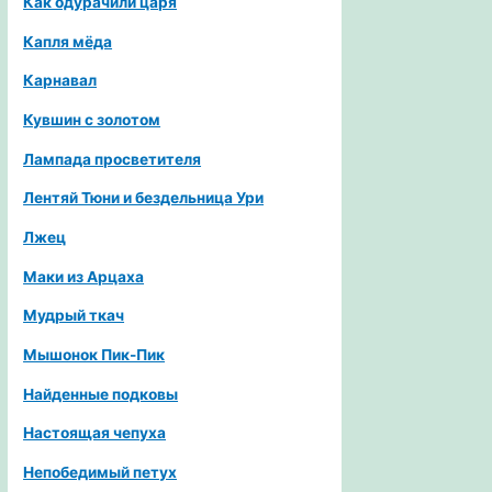
Как одурачили царя
Капля мёда
Карнавал
Кувшин с золотом
Лампада просветителя
Лентяй Тюни и бездельница Ури
Лжец
Маки из Арцаха
Мудрый ткач
Мышонок Пик-Пик
Найденные подковы
Настоящая чепуха
Непобедимый петух