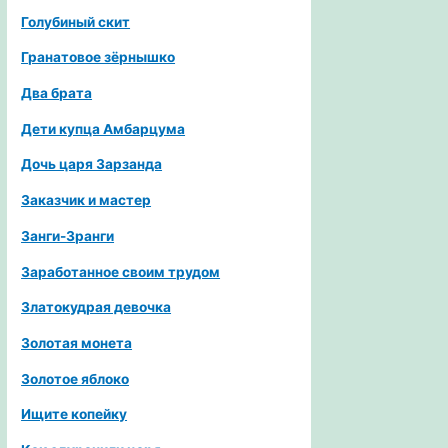
Голубиный скит
Гранатовое зёрнышко
Два брата
Дети купца Амбарцума
Дочь царя Зарзанда
Заказчик и мастер
Занги-Зранги
Заработанное своим трудом
Златокудрая девочка
Золотая монета
Золотое яблоко
Ищите копейку