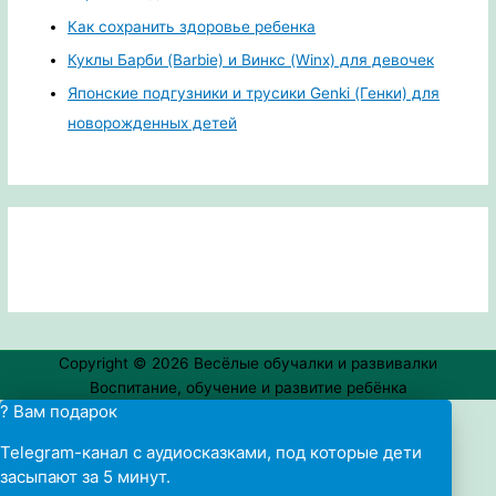
Как сохранить здоровье ребенка
Куклы Барби (Barbie) и Винкс (Winx) для девочек
Японские подгузники и трусики Genki (Генки) для
новорожденных детей
Copyright © 2026
Весёлые обучалки и развивалки
Воспитание, обучение и развитие ребёнка
? Вам подарок
Telegram-канал с аудиосказками, под которые дети
засыпают за 5 минут.