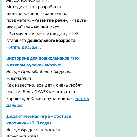
Автор: Колесник И.Г.
Методическая разработка
интегрированного занятия по
предметам: «
Развитие речи
», «Радуга-
изо», «Окружающий мир»,
«Ритмическая мозаика» для детей
старшего
дошкольного возраста
.
Читать дальше...
Викторина для дошкольников «По
мотивам русских сказок»
Автор: Предыбайлова Людмила
Николаевна
Как известно, все дети очень любят
сказки. Ведь СКАЗКА – это что-то
хорошее, доброе, поучительное.
Читать
дальше...
Дидактическая игра «Составь
картинку» (2-3 года)
Автор: Булдакова Наталья
Александровна