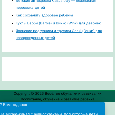
Детские автокресла Casualplay — безопасная
перевозка детей
Как сохранить здоровье ребенка
Куклы Барби (Barbie) и Винкс (Winx) для девочек
Японские подгузники и трусики Genki (Генки) для
новорожденных детей
Copyright © 2026
Весёлые обучалки и развивалки
Воспитание, обучение и развитие ребёнка
? Вам подарок
Telegram-канал с аудиосказками, под которые дети