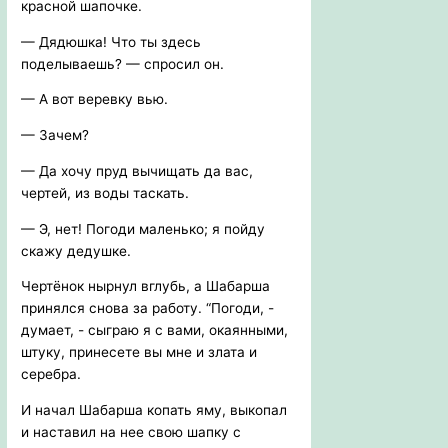
красной шапочке.
— Дядюшка! Что ты здесь
поделываешь? — спросил он.
— А вот веревку вью.
— Зачем?
— Да хочу пруд вычищать да вас,
чертей, из воды таскать.
— Э, нет! Погоди маленько; я пойду
скажу дедушке.
Чертёнок нырнул вглубь, а Шабарша
принялся снова за работу. “Погоди, -
думает, - сыграю я с вами, окаянными,
штуку, принесете вы мне и злата и
серебра.
И начал Шабарша копать яму, выкопал
и наставил на нее свою шапку с