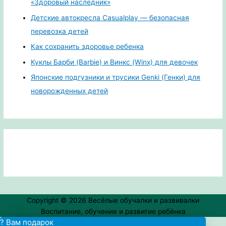
«Здоровый наследник»
Детские автокресла Casualplay — безопасная
перевозка детей
Как сохранить здоровье ребенка
Куклы Барби (Barbie) и Винкс (Winx) для девочек
Японские подгузники и трусики Genki (Генки) для
новорожденных детей
Copyright © 2026
Весёлые обучалки и развивалки
Воспитание, обучение и развитие ребёнка
? Вам подарок