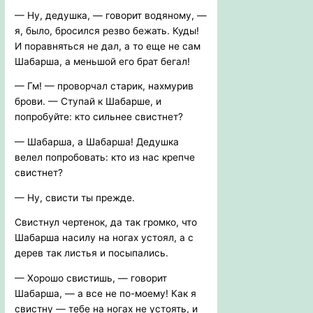
— Ну, дедушка, — говорит водяному, —
я, было, бросился резво бежать. Куды!
И поравняться не дал, а то еще не сам
Шабарша, а меньшой его брат бегал!
— Гм! — проворчал старик, нахмурив
брови. — Ступай к Шабарше, и
попробуйте: кто сильнее свистнет?
— Шабарша, а Шабарша! Дедушка
велел попробовать: кто из нас крепче
свистнет?
— Ну, свисти ты прежде.
Свистнул чертенок, да так громко, что
Шабарша насилу на ногах устоял, а с
дерев так листья и посыпались.
— Хорошо свистишь, — говорит
Шабарша, — а все не по-моему! Как я
свистну — тебе на ногах не устоять, и