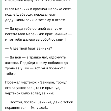
И вот мальчик в красной шапочке опять
подле Шабарши; передал ему
дедушкины речи, а тот ему в ответ:
— Да куда тебе со мной взапуски
бегать! Мой маленький брат Заинька —
и тот тебя далеко за собой оставит!
— А где твой брат Заинька?
— Да вон — в травке лег, отдохнуть
захотел. Подойди к нему поближе да
тронь за ушко — вот он и побежит с
тобою!
Побежал чертенок к Заиньке, тронул
его за ушко; заяц так и прыснул,
чертенок было вслед за ним:
— Постой, постой, Заинька, дай с тобой
поравняться... Эх, ушел!..