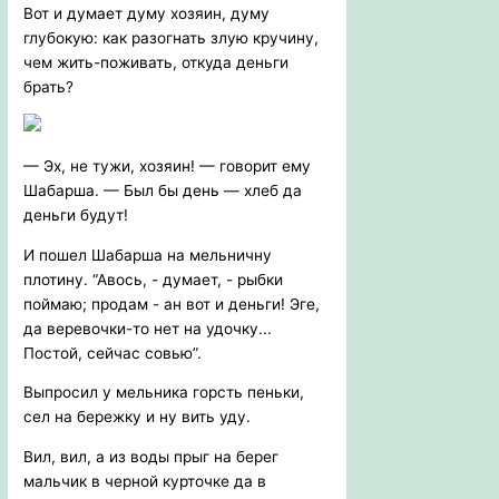
Вот и думает думу хозяин, думу
глубокую: как разогнать злую кручину,
чем жить-поживать, откуда деньги
брать?
— Эх, не тужи, хозяин! — говорит ему
Шабарша. — Был бы день — хлеб да
деньги будут!
И пошел Шабарша на мельничну
плотину. “Авось, - думает, - рыбки
поймаю; продам - ан вот и деньги! Эге,
да веревочки-то нет на удочку...
Постой, сейчас совью”.
Выпросил у мельника горсть пеньки,
сел на бережку и ну вить уду.
Вил, вил, а из воды прыг на берег
мальчик в черной курточке да в