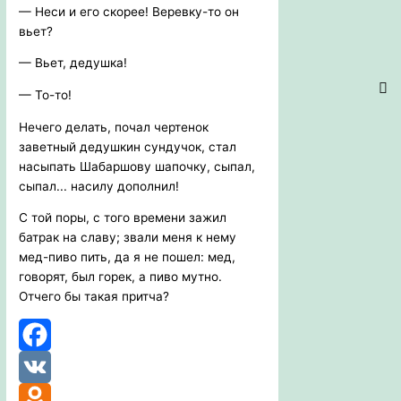
— Неси и его скорее! Веревку-то он
вьет?
— Вьет, дедушка!
— То-то!
Нечего делать, почал чертенок
заветный дедушкин сундучок, стал
насыпать Шабаршову шапочку, сыпал,
сыпал... насилу дополнил!
С той поры, с того времени зажил
батрак на славу; звали меня к нему
мед-пиво пить, да я не пошел: мед,
говорят, был горек, а пиво мутно.
Отчего бы такая притча?
Facebook
VK