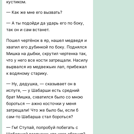
кустиком.
— Как же мне его вызвать?
— А ты подойди да ударь его по боку,
так он и сам встанет.
Пошел чертёнок в яр, нашел медведя и
хватил его дубинкой по боку. Поднялся
Мишка на дыбки, скрутил чертенка так,
что у него все кости затрещали. Насилу
вырвался из медвежьих лап, прибежал
к водяному старику.
— Ну, дедушка, — сказывает он в
испуге, — у Шабарши есть средний
брат Мишка, схватился было со мною
бороться — ажно косточки у меня
затрещали! Что же было бы, если б
сам-то Шабарша стал бороться?
— Гм! Ступай, попробуй побегать с
Шабаршой взапуски: кто кого обгонит?