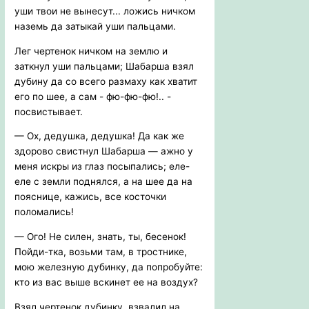
уши твои не вынесут... ложись ничком
наземь да затыкай уши пальцами.
Лег чертенок ничком на землю и
заткнул уши пальцами; Шабарша взял
дубину да со всего размаху как хватит
его по шее, а сам - фю-фю-фю!.. -
посвистывает.
— Ох, дедушка, дедушка! Да как же
здорово свистнул Шабарша — ажно у
меня искры из глаз посыпались; еле-
еле с земли поднялся, а на шее да на
пояснице, кажись, все косточки
поломались!
— Ого! Не силен, знать, ты, бесенок!
Пойди-тка, возьми там, в тростнике,
мою железную дубинку, да попробуйте:
кто из вас выше вскинет ее на воздух?
Взял чертенок дубинку, взвалил на