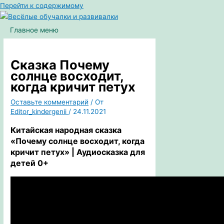
Перейти к содержимому
Главное меню
Сказка Почему
солнце восходит,
когда кричит петух
Оставьте комментарий
/ От
Editor_kindergenii
/
24.11.2021
Китайская
народная сказка
«Почему солнце восходит, когда
кричит петух» | Аудиосказка для
детей 0+