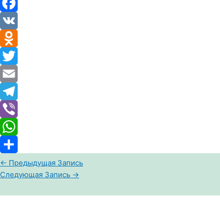
Facebook
VK
Odnoklassniki
Twitter
Email
Telegram
Viber
WhatsApp
Отправить
←
Предыдущая Запись
Следующая Запись
→