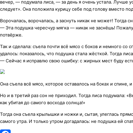
вечер, — подумала лиса, — за день я очень устала. Лучше у
следует». Она положила курицу себе под голову вместо под
Ворочалась, ворочалась, а заснуть никак не может! Тогда с
— Эта подушка чересчур мягка — никак не заснёшь! Пожалу
потвёрже.
Так и сделала: съела почти всё мясо с боков и немного со сп
удалось: показалось, что подушка стала жёсткой. Тогда лиса
— Сейчас я исправлю свою ошибку: с жирных мест буду ест
Она съела всё мясо, которое оставалось на боках и спине, и
Но и в третий раз сон не приходил. Тогда лиса подумала: «В
как убитая до самого восхода солнца!»
Тогда она съела крылышки и ножки и, сытая, улеглась прямо
самого утра. И только утром догадалась: не подушка ей спат